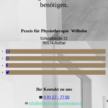
benötigen.
Praxis für Physiotherapie Wilhelm
Schulstrasse 22
90574 Roßtal
Ihr Kontakt zu uns
🕿
0 91 27 - 77 00
✉
info@wilhelm-physiotherapie.de